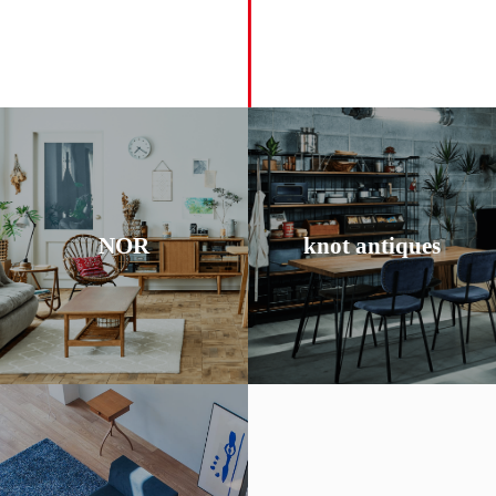
ク
家具をチェッ
ク
家具をチェッ
たオリジナル家具。
の素材感を無骨に表現し
たオリジナル家具。
などを組み合わせ鉄や木
ザインに懐かしさを残し
NOR
knot antiques
建築廃材や工業用パーツ
寧に抽出し、色合いやデ
気に仕上げたシリーズ。
テイストや構造などを丁
インダストリアルな雰囲
ンテージ家具から当時の
とスチールを組み合せて
1960～70年代の北欧ヴィ
古木や節の入った材など
ノル
ークス
ク
家具をチェッ
ノットアンティ
ている。
社工場でソファを製作し
に、北名古屋市にある自