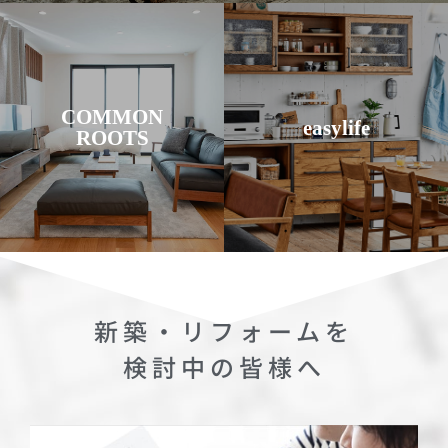
ク
家具をチェッ
ク
家具をチェッ
上げています。
です。
オイルでナチュラルに仕
を受け継ぐサブブランド
風合いや質感を重視し、
COMMON
primitive modern”の精神
ています。木材の表情、
easylife
ROOTS
の“Go for nature with
い機能的な家具を提案し
ある「WILDWOOD」
を加えた、使い勝手の良
MASTERWALの原点で
自のインスピレーション
モンルーツ）は、
もりのあるデザインに独
COMMON ROOTS（コ
テーマに、やさしさや温
気楽に落ち着ける場所を
コモンルーツ
イージーライフ
新築・リフォームを
検討中の皆様へ