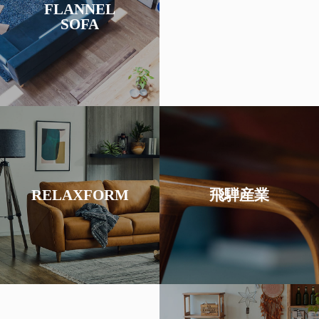
てきた経験と技術をもと
FLANNEL
ファメーカーとして培っ
SOFA
生。現在に至るまで、ソ
ジナルブランドとして誕
カーから、1997年にオリ
り続けてきたソファメー
名古屋で長年ソファを作
ァ
ク
家具をチェッ
フランネルソフ
ク
家具をチェッ
が生み出されます。
り、オリジナルデザイン
ンチームとのコラボによ
る。
RELAXFORM
飛騨産業
ンチームと日本のデザイ
レードマークで知られ
す。 イタリアのデザイ
力を持ち、キツツキのト
ナルのソファブランドで
工家具では高いブランド
を追求した関家具オリジ
日本の家具メーカー。木
デザイン、快適性、品質
飛騨産業
ーム
リラックスフォ
ク
家具をチェッ