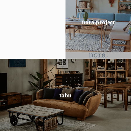
ブランド。
から生まれたインテリア
nora.project
豊かにしたいという想い
テムを提案し、暮らしを
素材感を大事にしたアイ
クト
ノラ.プロジェ
家具をチェック
心地とリラックス空間の提案をしています。
tabu
ーモラスで、冒険的なモノ造りを心掛けながら、寛ぎの座り
好良さを味わえるソファブランドです。 遊び心を忘れずユ
使い込む事で経年変化していく革の表情や座り心地、その格
タブ