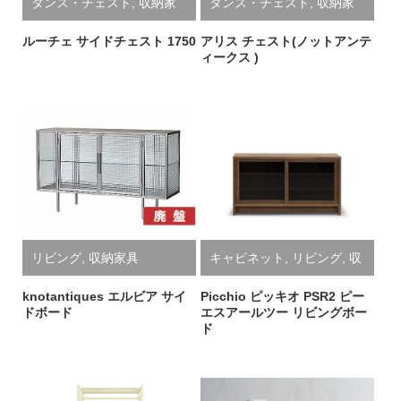
タンス・チェスト
,
収納家
タンス・チェスト
,
収納家
具
具
ルーチェ サイドチェスト 1750
アリス チェスト(ノットアンテ
ィークス )
リビング
,
収納家具
キャビネット
,
リビング
,
収
納家具
knotantiques エルビア サイ
Picchio ピッキオ PSR2 ピー
ドボード
エスアールツー リビングボー
ド