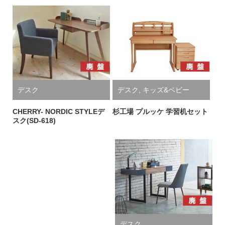
デスク
デスク
,
キッズ&ベビー
CHERRY- NORDIC STYLEデ
杉工場 プルッケ 学習机セット
スク(SD-618)
デスク