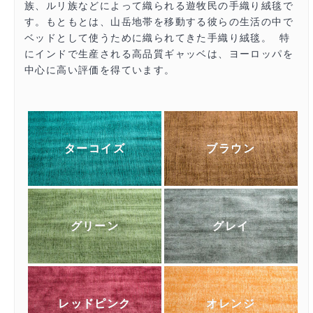
族、ルリ族などによって織られる遊牧民の手織り絨毯で
す。もともとは、山岳地帯を移動する彼らの生活の中で
ベッドとして使うために織られてきた手織り絨毯。
特
にインドで生産される高品質ギャッベは、ヨーロッパを
中心に高い評価を得ています。
ターコイズ
ブラウン
グリーン
グレイ
レッドピンク
オレンジ