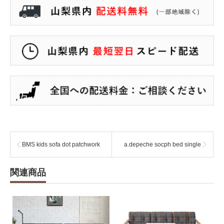
BMS kids sofa dot patchwork
a.depeche socph bed single
関連商品