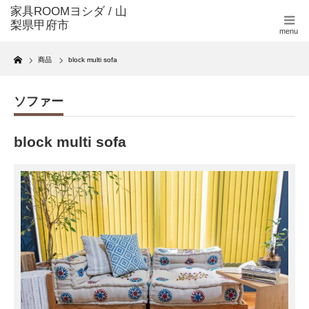
menu
Home
商品
block multi sofa
ソファー
block multi sofa