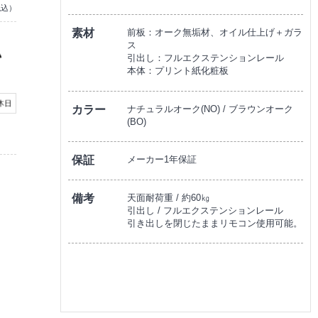
税込）
素材
前板：オーク無垢材、オイル仕上げ＋ガラ
ス
引出し：フルエクステンションレール
本体：プリント紙化粧板
カラー
ナチュラルオーク(NO) / ブラウンオーク
(BO)
保証
メーカー1年保証
備考
天面耐荷重 / 約60㎏
引出し / フルエクステンションレール
引き出しを閉じたままリモコン使用可能。