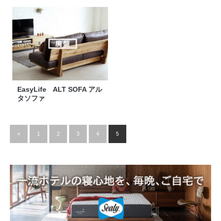
EasyLife ALT SOFA アル
タソファ
«
1
2
3
4
5