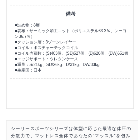
備考
■詰め物：8層
■表布：サーミック加工ニット（ポリエステル63.3％、レーヨ
ン36.7％）
■クッション層：3ゾーンレイヤー
■コイル：ポスチャーテックコイル
■コイル内蔵数：(S)403個、(SD)527個、(D)620個、(DW)651個
■エッジサポート：ウレタンケース
■重量：S/21kg、SD/26kg、D/31kg、DW/33kg
■生産国：日本
シーリースポーツシリーズは体型に応じた最適な体圧の
分散力で、マットレス全体であなたの”マッスル”を包み