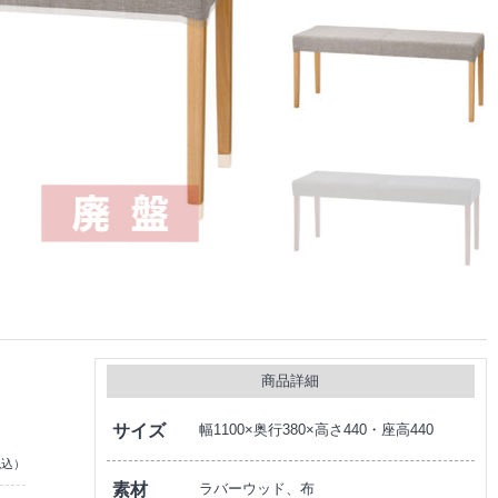
商品詳細
サイズ
幅1100×奥行380×高さ440・座高440
税込）
素材
ラバーウッド、布